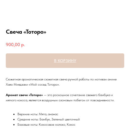
Свеча «Тоторо»
900,00
р.
В КОРЗИНУ
Сюжетная ароматическая сюжетная свеча ручной работы по мотивам аниме
Хаяо Миядзаки «Мой сосед Тоторо».
Аромат свечи «Тоторо»
— это роскошное сочетание свежего бамбука и
мягкого кокоса, является воздушным озоновым побегом от повседневности.
Верхние ноты: Мята, ананас
Средние ноты: Бамбук, Зеленый цветочный
Базовые ноты: Кокосовое молоко, Кокос