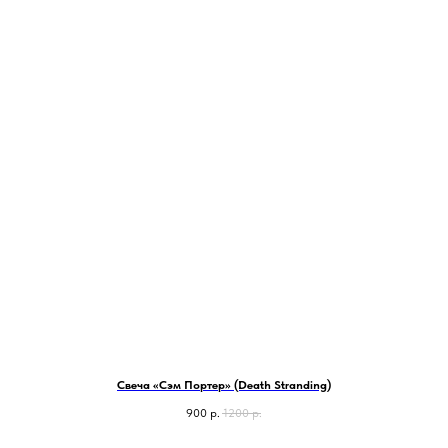
Свеча «Сэм Портер» (Death Stranding)
900
р.
1200
р.