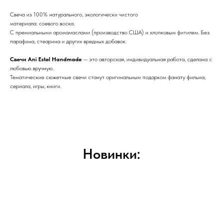
Свеча из 100% натурального, экологически чистого
материала: соевого воска.
С премиальными аромамаслами (производство США) и хлопковым фитилем. Без
парафина, стеарина и других вредных добавок.
Свечи Ani Estel Handmade
— это авторская, индивидуальная работа, сделана с
любовью вручную.
Тематические сюжетные свечи станут оригинальным подарком фанату фильма,
сериала, игры, книги.
Новинки: