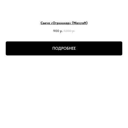
Свеча «Огриммар» (Warcraft)
900
р.
1200
р.
ПОДРОБНЕЕ