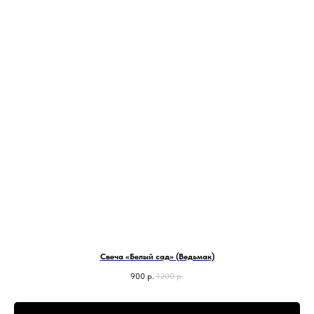
Свеча «Белый сад» (Ведьмак)
900
р.
1200
р.