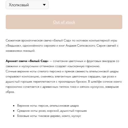
Out of stock
Сюжетная ароматическая свеча «Белый Сад» по мотивам компьютерной игры
«Ведьмак», одноимённого сериала и книг Анджея Сапковского. Серия свечей с
названиями локаций.
Аромат свечи «Белый Сад»
— сочетание цветочных и фруктовых аккордов со
свежими и мускусными оттенками создает изысканную гармонию.
Сочные верхние ноты спелого персика и пряная свежесть апельсиновой цедры
открывают композицию, сменяясь элегантным цветочным сердцем, где роза и
душистый горошек переплетаются с прохладным бризом. В шлейфе сочное манго
гармонично сочетается с древесным теплом тика и мягким мускусом, завершая
образ.
Верхние ноты: персик, апельсиновая цедра
Средние ноты: роза, морской, душистый горошек
Базовые ноты: тиковое дерево, манго, мускус