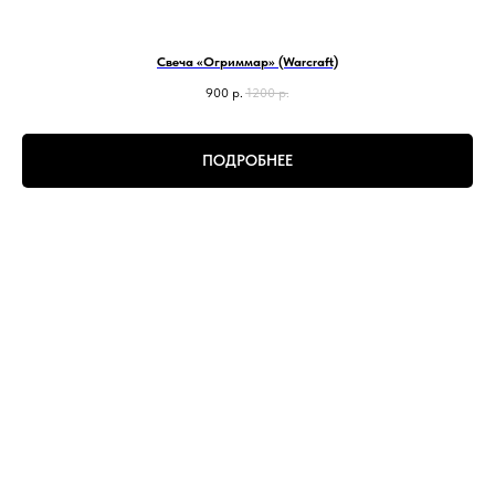
Свеча «Огриммар» (Warcraft)
900
р.
1200
р.
ПОДРОБНЕЕ