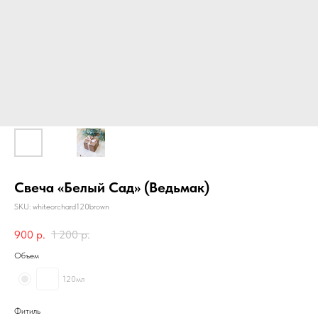
Свеча «Белый Сад» (Ведьмак)
SKU:
whiteorchard120brown
900
р.
1 200
р.
Объем
120мл
Фитиль