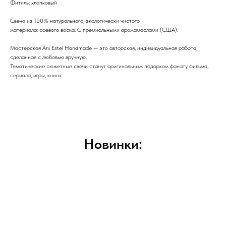
Фитиль: хлопковый
Свеча из 100% натурального, экологически чистого
материала: соевого воска. С премиальными аромамаслами (США).
Мастерская Ani Estel Handmade — это авторская, индивидуальная работа,
сделанная с любовью вручную.
Тематические сюжетные свечи станут оригинальным подарком фанату фильма,
сериала, игры, книги.
Новинки: