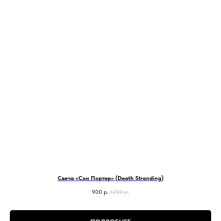
Свеча «Сэм Портер» (Death Stranding)
900
р.
1200
р.