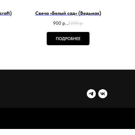
raft)
Свеча «Белый сад» (Ведьмак)
900
р.
1200
р.
ПОДРОБНЕЕ