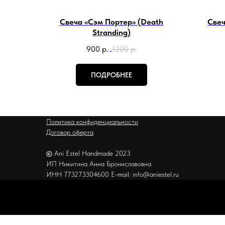
Свеча «Сэм Портер» (Death
Свеч
Stranding)
900
р.
1200
р.
ПОДРОБНЕЕ
Политика конфиденциальности
Договор оферта
©
Ani Estel Handmade 2023
ИП Никитина Анна Брониславовна
ИНН 773273304600 E-mail: info@aniestel.ru