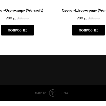
а «Огриммар» (Warcraft)
Свеча «Штормград» (Warc
900
р.
1200
р.
900
р.
1200
р.
ПОДРОБНЕЕ
ПОДРОБНЕЕ
Tilda
Made on