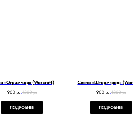
а «Огриммар» (Warcraft)
Свеча «Штормград» (Warc
900
р.
1200
р.
900
р.
1200
р.
ПОДРОБНЕЕ
ПОДРОБНЕЕ