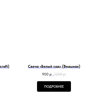
raft)
Свеча «Белый сад» (Ведьмак)
900
р.
1200
р.
ПОДРОБНЕЕ