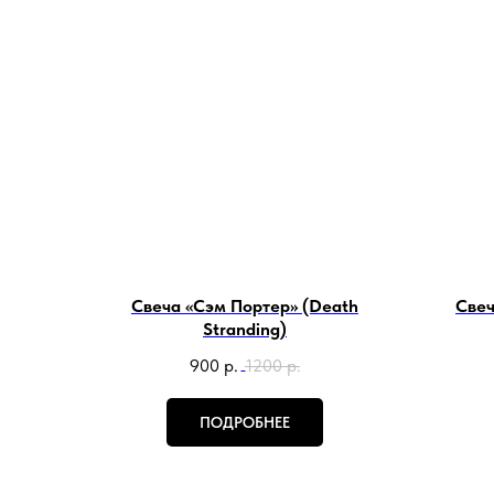
Свеча «Сэм Портер» (Death
Свеч
Stranding)
900
р.
1200
р.
ПОДРОБНЕЕ