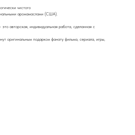
огически чистого
емиальными аромамаслами (США).
 это авторская, индивидуальная работа, сделанная с
нут оригинальным подарком фанату фильма, сериала, игры,