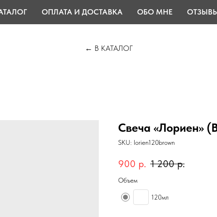
АТАЛОГ
ОПЛАТА И ДОСТАВКА
ОБО МНЕ
ОТЗЫВ
← В КАТАЛОГ
Свеча «Лориен» (
SKU:
lorien120brown
900
р.
1 200
р.
Объем
120мл