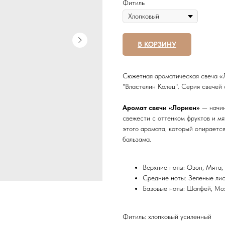
Фитиль
В КОРЗИНУ
Сюжетная ароматическая свеча «Л
"Властелин Колец". Серия свечей 
Аромат свечи «Лориен»
— начин
свежести с оттенком фруктов и мя
этого аромата, который опирается
бальзама.
Верхние ноты: Озон, Мята,
Средние ноты: Зеленые лис
Базовые ноты: Шалфей, Мох
Фитиль: хлопковый усиленный