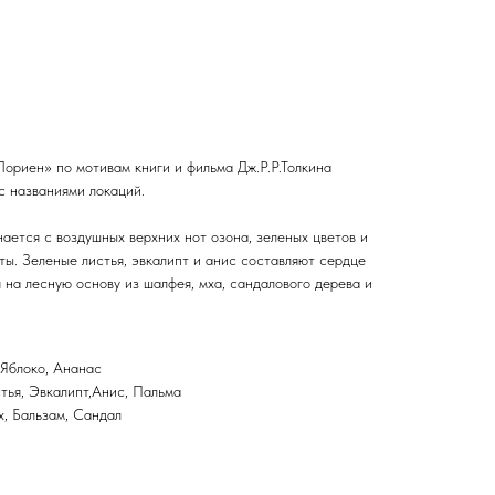
ориен» по мотивам книги и фильма Дж.Р.Р.Толкина
с названиями локаций.
ается с воздушных верхних нот озона, зеленых цветов и
ты. Зеленые листья, эвкалипт и анис составляют сердце
 на лесную основу из шалфея, мха, сандалового дерева и
 Яблоко, Ананас
тья, Эвкалипт,Анис, Пальма
, Бальзам, Сандал