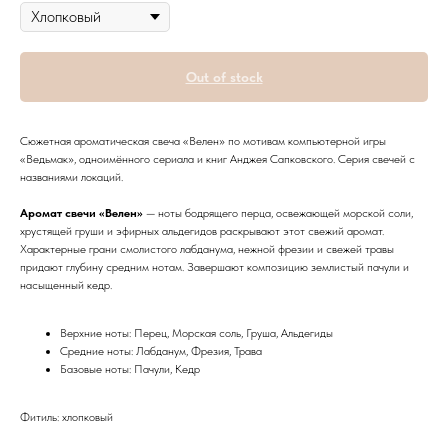
Out of stock
Сюжетная ароматическая свеча «Велен» по мотивам компьютерной игры
«Ведьмак», одноимённого сериала и книг Анджея Сапковского. Серия свечей с
названиями локаций.
Аромат свечи «Велен»
— ноты бодрящего перца, освежающей морской соли,
хрустящей груши и эфирных альдегидов раскрывают этот свежий аромат.
Характерные грани смолистого лабданума, нежной фрезии и свежей травы
придают глубину средним нотам. Завершают композицию землистый пачули и
насыщенный кедр.
Верхние ноты: Перец, Морская соль, Груша, Альдегиды
Средние ноты: Лабданум, Фрезия, Трава
Базовые ноты: Пачули, Кедр
Фитиль: хлопковый