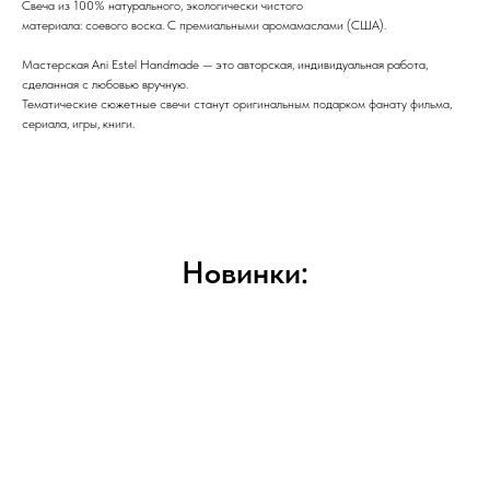
Свеча из 100% натурального, экологически чистого
материала: соевого воска. С премиальными аромамаслами (США).
Мастерская Ani Estel Handmade — это авторская, индивидуальная работа,
сделанная с любовью вручную.
Тематические сюжетные свечи станут оригинальным подарком фанату фильма,
сериала, игры, книги.
Новинки: