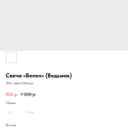
Свеча «Велен» (Ведьмак)
SKU:
velen120brown
900
р.
1 200
р.
Объем
120мл
Фитиль