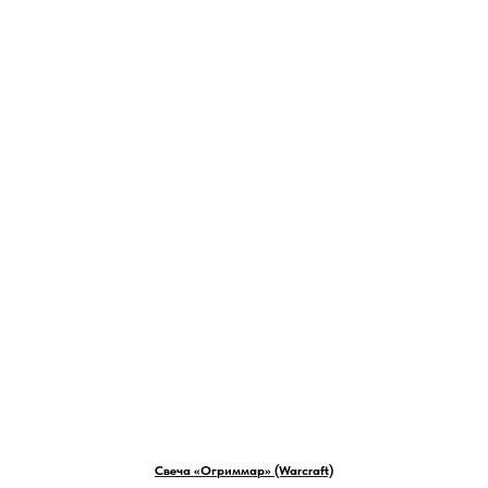
Свеча «Огриммар» (Warcraft)