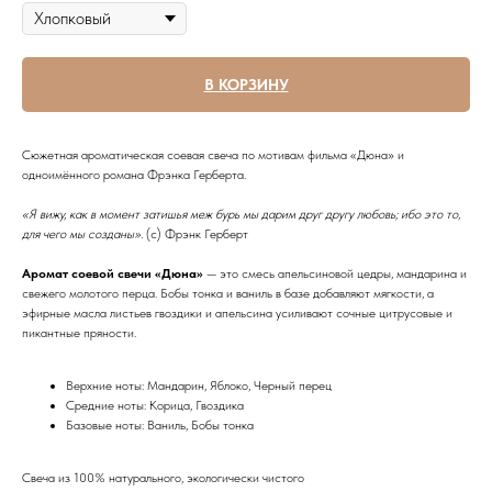
В КОРЗИНУ
Сюжетная ароматическая соевая свеча по мотивам фильма «Дюна» и
одноимённого романа Фрэнка Герберта.
«Я вижу, как в момент затишья меж бурь мы дарим друг другу любовь; ибо это то,
для чего мы созданы».
(c) Фрэнк Герберт
Аромат соевой свечи «Дюна»
— это смесь апельсиновой цедры, мандарина и
свежего молотого перца. Бобы тонка и ваниль в базе добавляют мягкости, а
эфирные масла листьев гвоздики и апельсина усиливают сочные цитрусовые и
пикантные пряности.
Верхние ноты: Мандарин, Яблоко, Черный перец
Средние ноты: Корица, Гвоздика
Базовые ноты: Ваниль, Бобы тонка
Свеча из 100% натурального, экологически чистого