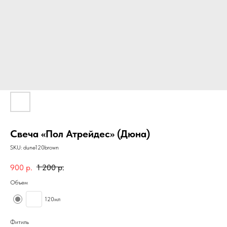
Свеча «Пол Атрейдес» (Дюна)
SKU:
dune120brown
900
р.
1 200
р.
Объем
120мл
Фитиль