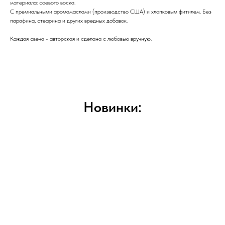
материала: соевого воска.
С премиальными аромамаслами (производство США) и хлопковым фитилем. Без
парафина, стеарина и других вредных добавок.
Каждая свеча - авторская и сделана с любовью вручную.
Новинки: