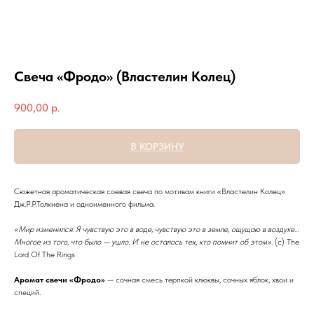
Свеча «Фродо» (Властелин Колец)
900,00
р.
В КОРЗИНУ
Сюжетная ароматическая соевая свеча по мотивам книги «Властелин Колец»
Дж.Р.Р.Толкиена и одноименного фильма.
«Мир изменился. Я чувствую это в воде, чувствую это в земле, ощущаю в воздухе…
Многое из того, что было — ушло. И не осталось тех, кто помнит об этом».
(c) The
Lord Of The Rings
Аромат свечи «Фродо»
— сочная смесь терпкой клюквы, сочных яблок, хвои и
специй.