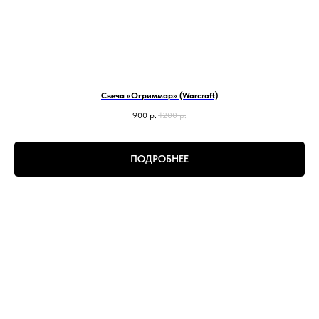
Свеча «Огриммар» (Warcraft)
900
р.
1200
р.
ПОДРОБНЕЕ