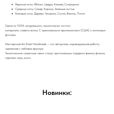
Верхние ноты: Яблоко, Цедра, Клюква, Смородина
Средние ноты: Сахар, Корица, Зеленые листья
Базовые ноты: Дерево, Гвоздика, Сосна, Ваниль, Пихта
Свеча из 100% натурального, экологически чистого
материала: соевого воска. С премиальными аромамаслами (США) и хлопковым
фитилем.
Мастерская Ani Estel Handmade — это авторская, индивидуальная работа,
сделанная с любовью вручную.
Тематические сюжетные свечи станут оригинальным подарком фанату фильма,
сериала, игры, книги.
Новинки: