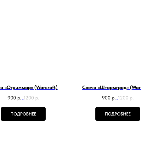
а «Огриммар» (Warcraft)
Свеча «Штормград» (Warc
900
р.
1200
р.
900
р.
1200
р.
ПОДРОБНЕЕ
ПОДРОБНЕЕ