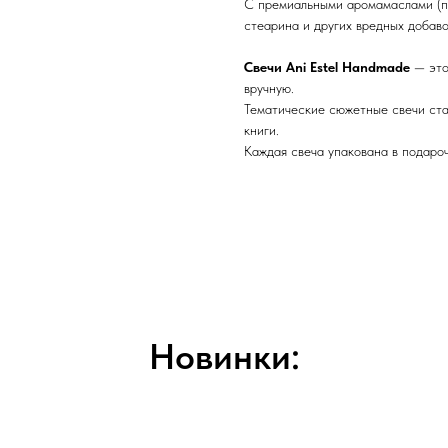
С премиальными аромамаслами (п
стеарина и других вредных добаво
Свечи Ani Estel Handmade
— это
вручную.
Тематические сюжетные свечи ста
книги.
Каждая свеча упакована в подароч
Новинки: