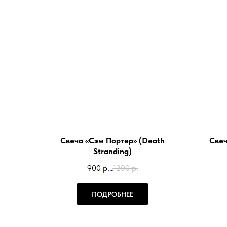
Свеча «Сэм Портер» (Death
Свеч
Stranding)
900
р.
1200
р.
ПОДРОБНЕЕ