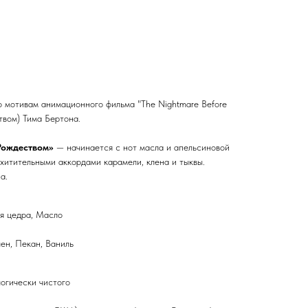
 мотивам анимационного фильма "The Nightmare Before
твом) Тима Бертона.
Рождеством»
— начинается с нот масла и апельсиновой
хитительными аккордами карамели, клена и тыквы.
а.
я цедра, Масло
ен, Пекан, Ваниль
огически чистого