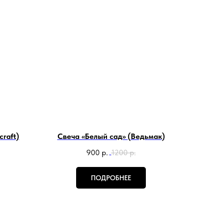
raft)
Свеча «Белый сад» (Ведьмак)
900
р.
1200
р.
ПОДРОБНЕЕ