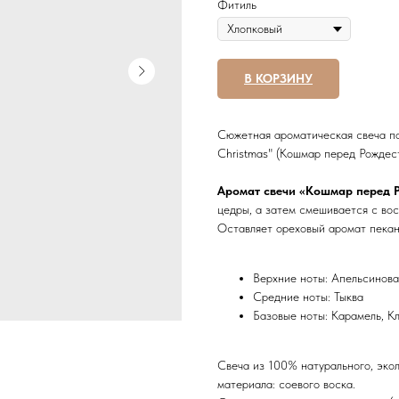
Фитиль
В КОРЗИНУ
Сюжетная ароматическая cвеча по
Christmas" (Кошмар перед Рождес
Аромат свечи «Кошмар перед 
цедры, а затем смешивается с вос
Оставляет ореховый аромат пекан
Верхние ноты: Апельсинова
Средние ноты: Тыква
Базовые ноты: Карамель, Кл
Свеча из 100% натурального, экол
материала: соевого воска.