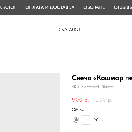
АТАЛОГ
ОПЛАТА И ДОСТАВКА
ОБО МНЕ
ОТЗЫВ
← В КАТАЛОГ
Свеча «Кошмар п
SKU:
nightmare120brown
900
р.
1 200
р.
Объем
120мл