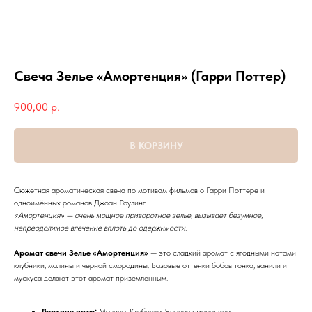
Свеча Зелье «Амортенция» (Гарри Поттер)
900,00
р.
В КОРЗИНУ
Сюжетная ароматическая свеча по мотивам фильмов о Гарри Поттере и
одноимённых романов Джоан Роулинг.
«Амортенция» — очень мощное приворотное зелье, вызывает безумное,
непреодолимое влечение вплоть до одержимости.
Аромат свечи Зелье «Амортенция»
— это сладкий аромат с ягодными нотами
клубники, малины и черной смородины. Базовые оттенки бобов тонка, ванили и
мускуса делают этот аромат приземленным.
Верхние ноты:
Малина, Клубника, Черная смородина