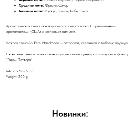
Средние ноты:
Фрезия, Сахар
Базовые ноты:
Мускус, Ваниль, Бобы тонка
Ароматическая свеча из натурального соевого воска. С премиальными
аромамаслами (США) и хлопковым фитилем.
Каждая свеча Ani Estel Handmade — авторская, сделанная с любовью вручную.
Сюжетные свечи «Зелья» станут оригинальным сувениром и подарком фанату
"Гарри Поттера".
lwh: 75x75x75 mm
Weight: 200 g
Новинки: