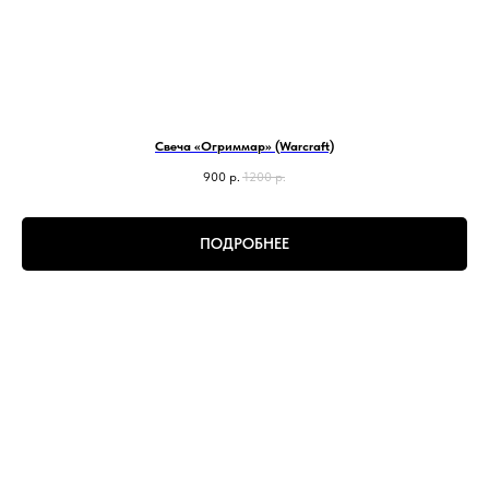
Свеча «Огриммар» (Warcraft)
900
р.
1200
р.
ПОДРОБНЕЕ