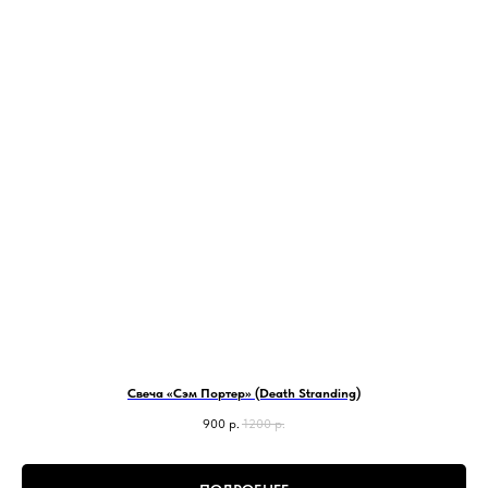
Свеча «Сэм Портер» (Death Stranding)
900
р.
1200
р.