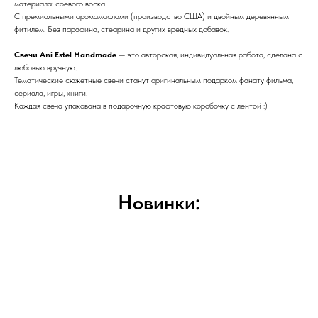
материала: соевого воска.
С премиальными аромамаслами (производство США) и двойным деревянным
фитилем. Без парафина, стеарина и других вредных добавок.
Свечи Ani Estel Handmade
— это авторская, индивидуальная работа, сделана с
любовью вручную.
Тематические сюжетные свечи станут оригинальным подарком фанату фильма,
сериала, игры, книги.
Каждая свеча упакована в подарочную крафтовую коробочку с лентой :)
Новинки: