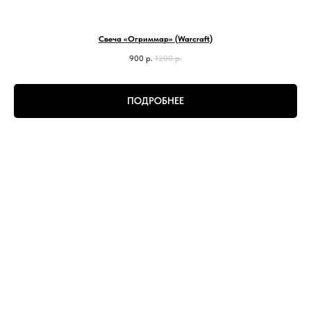
Свеча «Огриммар» (Warcraft)
900
р.
1200
р.
ПОДРОБНЕЕ