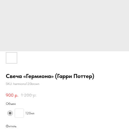
Свеча «Гермиона» (Гарри Поттер)
SKU:
hermiona120brown
900
р.
1 200
р.
Объем
120мл
Фитиль