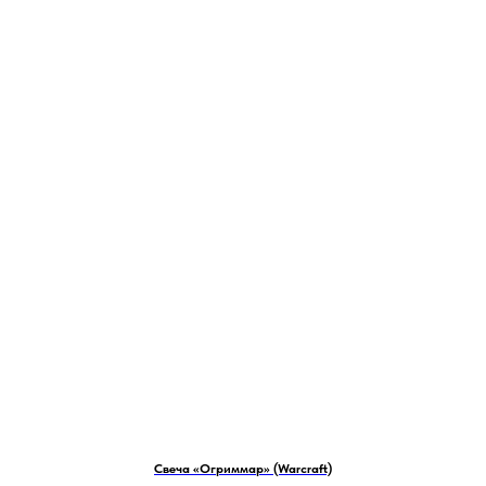
Свеча «Огриммар» (Warcraft)