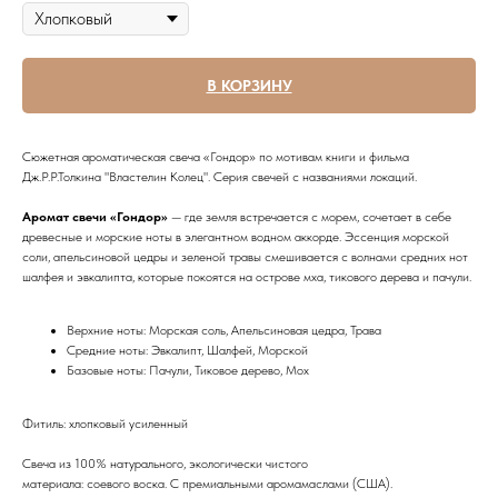
В КОРЗИНУ
Сюжетная ароматическая свеча «Гондор» по мотивам книги и фильма
Дж.Р.Р.Толкина "Властелин Колец". Серия свечей с названиями локаций.
Аромат свечи «Гондор»
— где земля встречается с морем, сочетает в себе
древесные и морские ноты в элегантном водном аккорде. Эссенция морской
соли, апельсиновой цедры и зеленой травы смешивается с волнами средних нот
шалфея и эвкалипта, которые покоятся на острове мха, тикового дерева и пачули.
Верхние ноты: Морская соль, Апельсиновая цедра, Трава
Средние ноты: Эвкалипт, Шалфей, Морской
Базовые ноты: Пачули, Тиковое дерево, Мох
Фитиль: хлопковый усиленный
Свеча из 100% натурального, экологически чистого
материала: соевого воска. С премиальными аромамаслами (США).