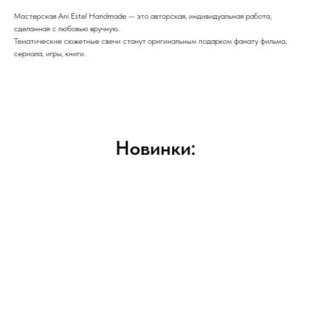
Мастерская Ani Estel Handmade — это авторская, индивидуальная работа,
сделанная с любовью вручную.
Тематические сюжетные свечи станут оригинальным подарком фанату фильма,
сериала, игры, книги.
Новинки: