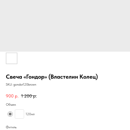
Свеча «Гондор» (Властелин Колец)
SKU:
gondor120brown
900
р.
1 200
р.
Объем
120мл
Фитиль