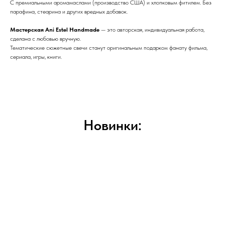
С премиальными аромамаслами (производство США) и хлопковым фитилем. Без
парафина, стеарина и других вредных добавок.
Мастерская Ani Estel Handmade
— это авторская, индивидуальная работа,
сделана с любовью вручную.
Тематические сюжетные свечи станут оригинальным подарком фанату фильма,
сериала, игры, книги.
Новинки: