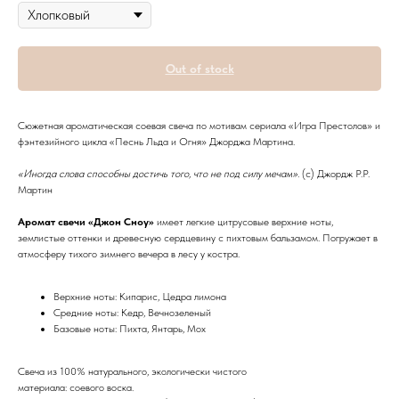
Out of stock
Сюжетная ароматическая соевая свеча по мотивам сериала «Игра Престолов» и
фэнтезийного цикла «Песнь Льда и Огня» Джорджа Мартина.
«Иногда слова способны достичь того, что не под силу мечам».
(c) Джордж Р.Р.
Мартин
Аромат свечи «Джон Сноу»
имеет легкие цитрусовые верхние ноты,
землистые оттенки и древесную сердцевину с пихтовым бальзамом. Погружает в
атмосферу тихого зимнего вечера в лесу у костра.
Верхние ноты: Кипарис, Цедра лимона
Средние ноты: Кедр, Вечнозеленый
Базовые ноты: Пихта, Янтарь, Мох
Свеча из 100% натурального, экологически чистого
материала: соевого воска.