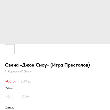
Свеча «Джон Сноу» (Игра Престолов)
SKU:
jonsnow120brown
900
р.
1 200
р.
Объем
120мл
Фитиль