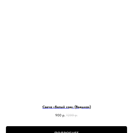
Свеча «Белый сад» (Ведьмак)
900
р.
1200
р.