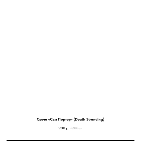
Свеча «Сэм Портер» (Death Stranding)
900
р.
1200
р.