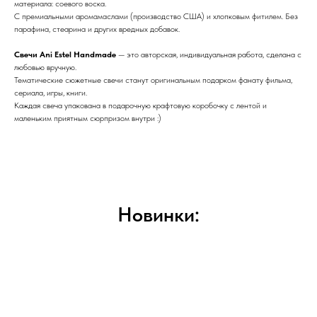
материала: соевого воска.
С премиальными аромамаслами (производство США) и хлопковым фитилем. Без
парафина, стеарина и других вредных добавок.
Свечи Ani Estel Handmade
— это авторская, индивидуальная работа, сделана с
любовью вручную.
Тематические сюжетные свечи станут оригинальным подарком фанату фильма,
сериала, игры, книги.
Каждая свеча упакована в подарочную крафтовую коробочку с лентой и
маленьким приятным сюрпризом внутри :)
Новинки: