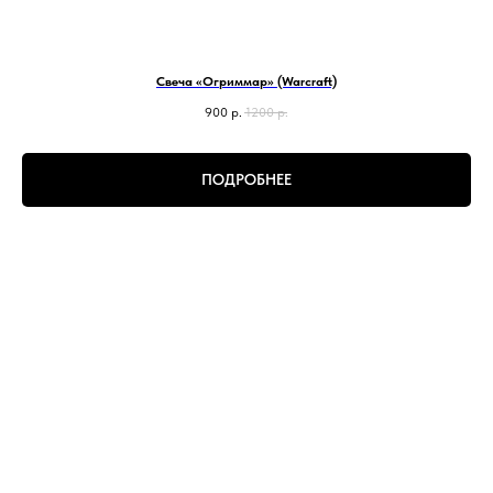
Свеча «Огриммар» (Warcraft)
900
р.
1200
р.
ПОДРОБНЕЕ