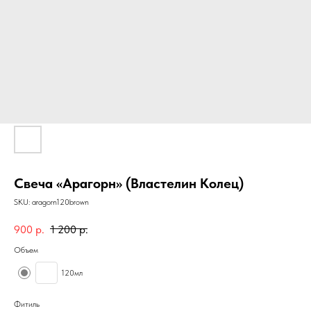
Свеча «Арагорн» (Властелин Колец)
SKU:
aragorn120brown
900
р.
1 200
р.
Объем
120мл
Фитиль