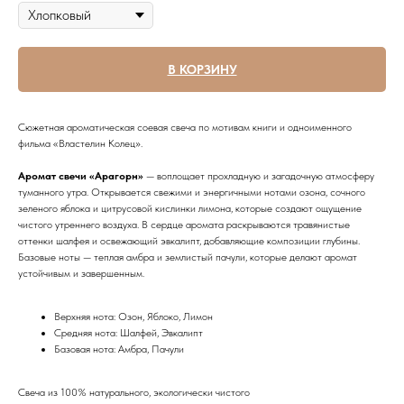
В КОРЗИНУ
Сюжетная ароматическая соевая свеча по мотивам книги и одноименного
фильма «Властелин Колец».
Аромат свечи «Арагорн»
— воплощает прохладную и загадочную атмосферу
туманного утра. Открывается свежими и энергичными нотами озона, сочного
зеленого яблока и цитрусовой кислинки лимона, которые создают ощущение
чистого утреннего воздуха. В сердце аромата раскрываются травянистые
оттенки шалфея и освежающий эвкалипт, добавляющие композиции глубины.
Базовые ноты — теплая амбра и землистый пачули, которые делают аромат
устойчивым и завершенным.
Верхняя нота: Озон, Яблоко, Лимон
Средняя нота: Шалфей, Эвкалипт
Базовая нота: Амбра, Пачули
Свеча из 100% натурального, экологически чистого